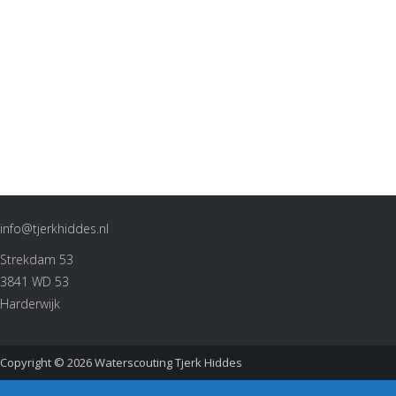
info@tjerkhiddes.nl
Strekdam 53
3841 WD 53
Harderwijk
Copyright © 2026
Waterscouting Tjerk Hiddes