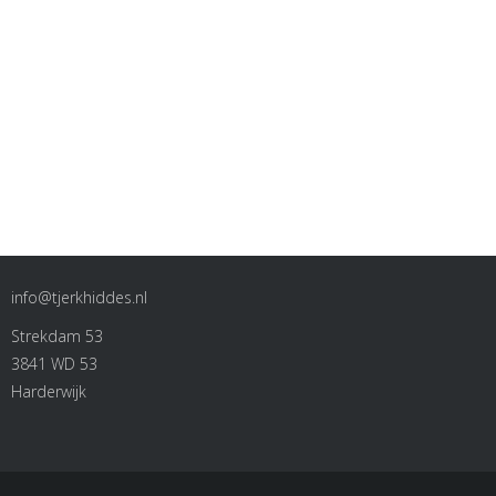
info@tjerkhiddes.nl
Strekdam 53
3841 WD 53
Harderwijk