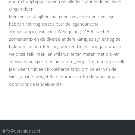
enorm hoogtepunt waarin we allerlei spannende en leuke
dingen doen.
Mensen die al vijftien jaar geen zeeverkenner meer zijn
hebben het nog steeds over de legendarische
zomerkampen van toen. Weet je nog…? Behalve het
zomerkamp en de diverse andere kampjes zijn er nog de
bakswedstrijden: Een lang weekend in het voorjaar waarin
we onze zeil-, roei-, en wrikkwaliteiten meten met die van
zeeverkennersgroepen uit de omgeving. Dat mondt ook elk
jaar weer uit in een bikkelharde strijd om de eer van de
winst, en in onvergetelijke momenten. En de winnaar gaat
door voor de landelijke titel.
info@tjerkhiddes.nl